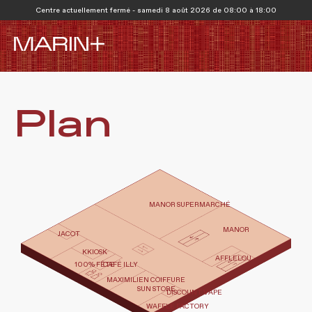
Centre actuellement fermé - samedi 8 août 2026 de 08:00 à 18:00
Plan
MANOR SUPERMARCHÉ
MANOR
JACOT
KKIOSK
AFFLELOU
CAFÉ ILLY
100% FÊTE
MAXIMILIEN COIFFURE
SUN STORE
DISCOUNT VAPE
WAFFLE FACTORY